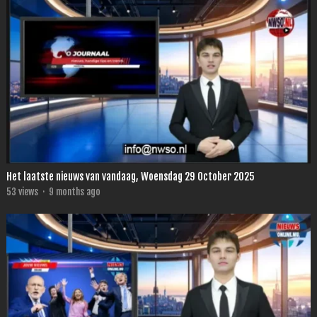
Het laatste nieuws van vandaag, Woensdag 29 October 2025
53
views
·
9 months ago