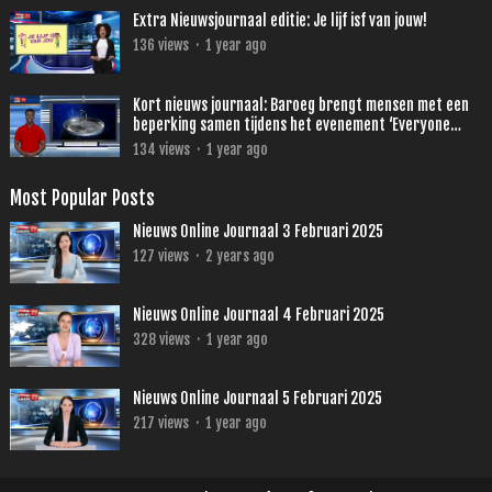
Extra Nieuwsjournaal editie: Je lijf isf van jouw!
136
views
·
1 year ago
Kort nieuws journaal: Baroeg brengt mensen met een
beperking samen tijdens het evenement ‘Everyone
Rocks’
134
views
·
1 year ago
Most Popular Posts
Nieuws Online Journaal 3 Februari 2025
127
views
·
2 years ago
Nieuws Online Journaal 4 Februari 2025
328
views
·
1 year ago
Nieuws Online Journaal 5 Februari 2025
217
views
·
1 year ago