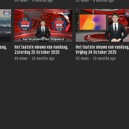
54
views
·
9 months ago
52
views
·
9 months ago
daag,
Het laatste nieuws van vandaag,
Het laatste nieuws van vandaag
Zaterdag 25 October 2025
Vrijdag 24 October 2025
60
views
·
10 months ago
63
views
·
10 months ago