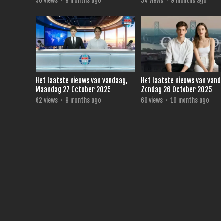
50
views
·
9 months ago
54
views
·
9 months ago
Het laatste nieuws van vandaag,
Het laatste nieuws van van
Maandag 27 October 2025
Zondag 26 October 2025
62
views
·
9 months ago
60
views
·
10 months ago