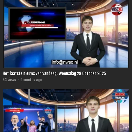
Het laatste nieuws van vandaag, Woensdag 29 October 2025
53
views
·
9 months ago