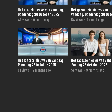
Het muziek nieuws van vandaag,
Het gezonheid nieuws van
Donderdag 30 October 2025
vandaag, Donderdag 30 Oct
2025
49
views
·
9 months ago
54
views
·
9 months ago
Het laatste nieuws van vandaag,
Het laatste nieuws van van
Maandag 27 October 2025
Zondag 26 October 2025
61
views
·
9 months ago
59
views
·
9 months ago