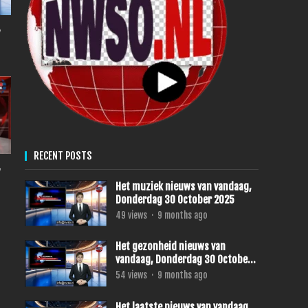
,
RECENT POSTS
,
Het muziek nieuws van vandaag,
Donderdag 30 October 2025
49
views
·
9 months ago
Het gezonheid nieuws van
vandaag, Donderdag 30 October
2025
54
views
·
9 months ago
Het laatste nieuws van vandaag,