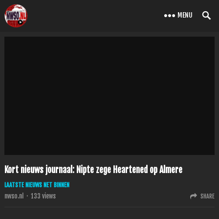
MENU
Kort nieuws journaal: Nipte zege Heartened op Almere
LAATSTE NIEUWS NET BINNEN
nwso.nl
·
133
views
SHARE