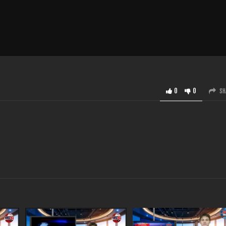
0
0
SH