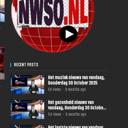
,
RECENT POSTS
Het muziek nieuws van vandaag,
Donderdag 30 October 2025
,
50
views
·
9 months ago
Het gezonheid nieuws van
vandaag, Donderdag 30 October
2025
54
views
·
9 months ago
Het laatste nieuws van vandaag,