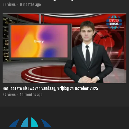
59
views
·
9 months ago
Het laatste nieuws van vandaag, Vrijdag 24 October 2025
62
views
·
10 months ago