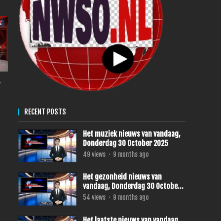
,
RECENT POSTS
Het muziek nieuws van vandaag,
Donderdag 30 October 2025
49
views
·
9 months ago
Het gezonheid nieuws van
vandaag, Donderdag 30 October
2025
54
views
·
9 months ago
Het laatste nieuws van vandaag,