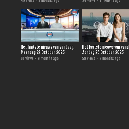
49
views
·
9 months ago
54
views
·
9 months ago
Het laatste nieuws van vandaag,
Het laatste nieuws van van
Maandag 27 October 2025
Zondag 26 October 2025
61
views
·
9 months ago
59
views
·
9 months ago