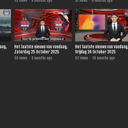
53
views
·
9 months ago
51
views
·
9 months ago
daag,
Het laatste nieuws van vandaag,
Het laatste nieuws van vandaag
Zaterdag 25 October 2025
Vrijdag 24 October 2025
59
views
·
9 months ago
62
views
·
10 months ago