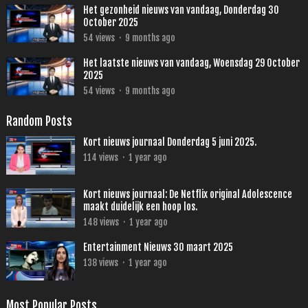
Het gezonheid nieuws van vandaag, Donderdag 30
October 2025
54
views
·
9 months ago
Het laatste nieuws van vandaag, Woensdag 29 October
2025
54
views
·
9 months ago
Random Posts
Kort nieuws journaal Donderdag 5 juni 2025.
114
views
·
1 year ago
Kort nieuws journaal: De Netflix original Adolescence
maakt duidelijk een hoop los.
148
views
·
1 year ago
Entertainment Nieuws 30 maart 2025
138
views
·
1 year ago
Most Popular Posts