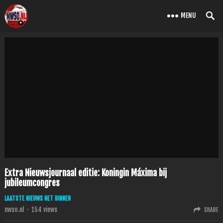
MENU
Extra Nieuwsjournaal editie: Koningin Máxima bij
jubileumcongres
LAATSTE NIEUWS NET BINNEN
nwso.nl
·
154
views
SHARE